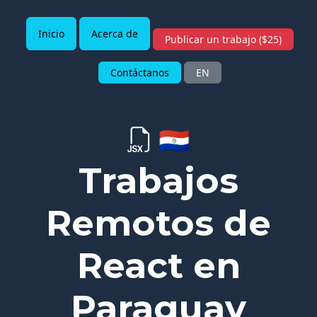
Inicio
Acerca de
Publicar un trabajo ($25)
Contáctanos
EN
🇵🇾
Trabajos
Remotos de
React en
Paraguay