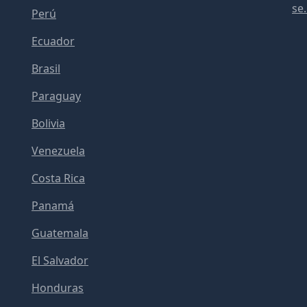
se.
Perú
Ecuador
Brasil
Paraguay
Bolivia
Venezuela
Costa Rica
Panamá
Guatemala
El Salvador
Honduras