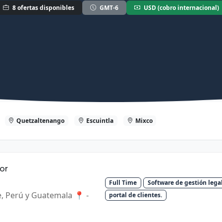
8 ofertas disponibles
GMT-6
USD (cobro internacional)
Quetzaltenango
Escuintla
Mixco
or
Full Time
Software de gestión lega
e, Perú y Guatemala 📍 -
portal de clientes.