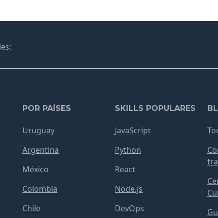
es:
POR PAÍSES
SKILLS POPULARES
B
Uruguay
JavaScript
To
Argentina
Python
Co
tra
México
React
Cer
Colombia
Node.js
Cur
Chile
DevOps
Gu