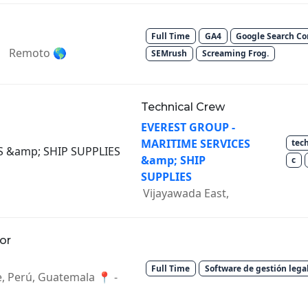
Full Time
GA4
Google Search Co
Remoto 🌎
SEMrush
Screaming Frog.
Technical Crew
EVEREST GROUP -
MARITIME SERVICES
tec
&amp; SHIP
c
SUPPLIES
Vijayawada East,
or
Full Time
Software de gestión lega
e, Perú, Guatemala 📍 -