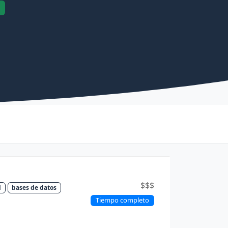
$$$
l
bases de datos
Tiempo completo