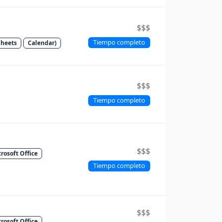
$$$
Tiempo completo
Sheets
Calendar)
$$$
Tiempo completo
$$$
rosoft Office
Tiempo completo
$$$
rosoft Office