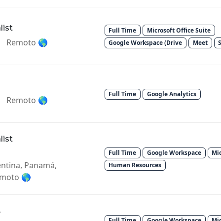
list
Full Time
Microsoft Office Suite
Remoto 🌎
Google Workspace (Drive
Meet
Full Time
Google Analytics
Remoto 🌎
list
Full Time
Google Workspace
Mic
entina, Panamá,
Human Resources
emoto 🌎
e
Full Time
Google Workspace
Mic