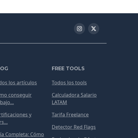
LOG
FREE TOOLS
dos los artículos
Todos los tools
mo conseguir
Calculadora Salario
bajo...
LATAM
tificaciones y
Tarifa Freelance
s...
Detector Red Flags
ía Completa: Cómo