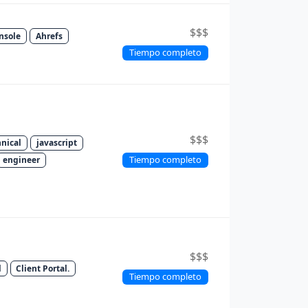
$$$
nsole
Ahrefs
Tiempo completo
$$$
hnical
javascript
Tiempo completo
engineer
$$$
l
Client Portal.
Tiempo completo