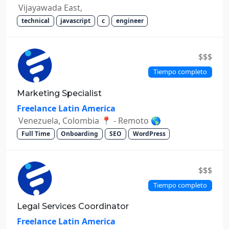
Vijayawada East,
technical
javascript
c
engineer
$$$
Tiempo completo
Marketing Specialist
Freelance Latin America
Venezuela, Colombia 📍 - Remoto 🌎
Full Time
Onboarding
SEO
WordPress
$$$
Tiempo completo
Legal Services Coordinator
Freelance Latin America