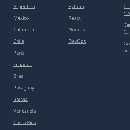
Argentina
Python
Co
tra
México
React
Cer
Colombia
Node.js
Cur
Chile
DevOps
Gu
se.
Perú
Ecuador
Brasil
Paraguay
Bolivia
Venezuela
Costa Rica