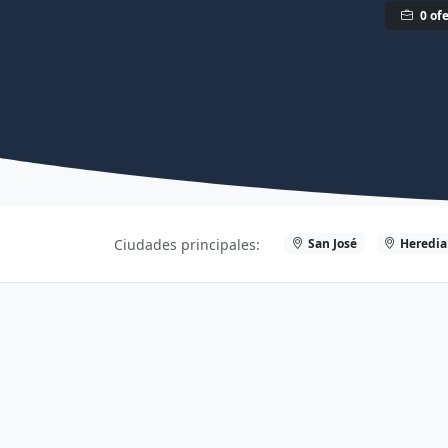
0 ofe
San José
Heredia
Ciudades principales: