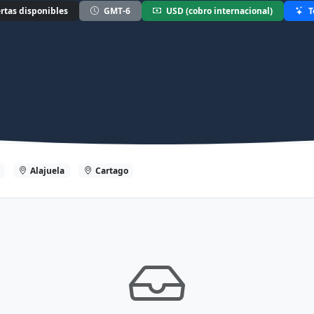
rtas disponibles
GMT-6
USD (cobro internacional)
T
Alajuela
Cartago