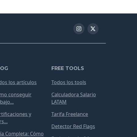
LOG
FREE TOOLS
dos los artículos
Todos los tools
mo conseguir
Calculadora Salario
bajo...
LATAM
tificaciones y
Tarifa Freelance
s...
Detector Red Flags
ía Completa: Cómo