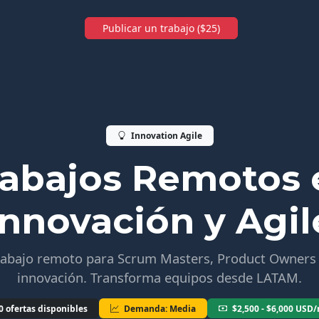
Publicar un trabajo ($25)
Innovation Agile
rabajos Remotos 
Innovación y Agil
rabajo remoto para Scrum Masters, Product Owners
innovación. Transforma equipos desde LATAM.
0 ofertas disponibles
Demanda: Media
$2,500 - $6,000 USD