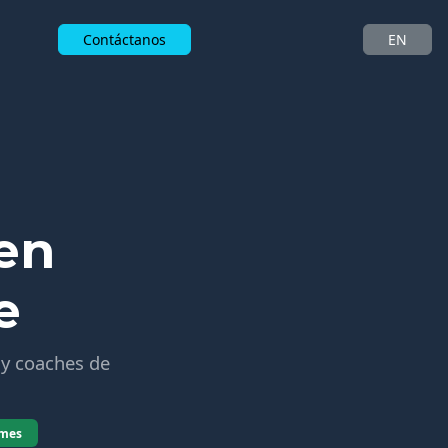
Contáctanos
EN
en
e
 y coaches de
/mes