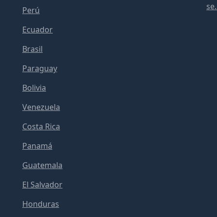
se.
Perú
Ecuador
Brasil
Paraguay
Bolivia
Venezuela
Costa Rica
Panamá
Guatemala
El Salvador
Honduras