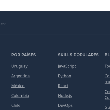
es:
POR PAÍSES
SKILLS POPULARES
B
Uruguay
JavaScript
To
Argentina
Python
Co
tra
México
React
Cer
Colombia
Node.js
Cur
Chile
DevOps
Gu