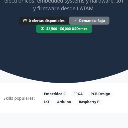
electrónicos, embedded systems y hardware. IoT
y firmware desde LATAM.
0 ofertas disponibles
Demanda: Baja
$2,500 - $6,000 USD/mes
Embedded C
FPGA
PCB Design
Skills populares:
IoT
Arduino
Raspberry Pi