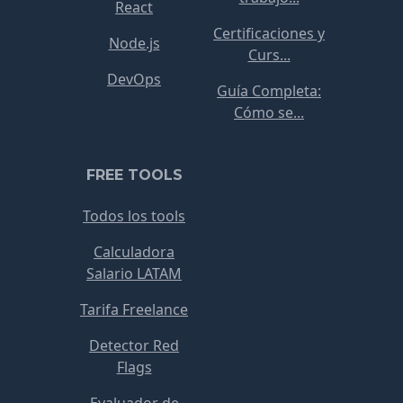
React
Certificaciones y
Node.js
Curs...
DevOps
Guía Completa:
Cómo se...
FREE TOOLS
Todos los tools
Calculadora
Salario LATAM
Tarifa Freelance
Detector Red
Flags