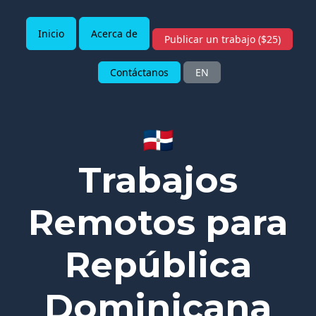
Inicio
Acerca de
Publicar un trabajo ($25)
Contáctanos
EN
🇩🇴
Trabajos
Remotos para
República
Dominicana