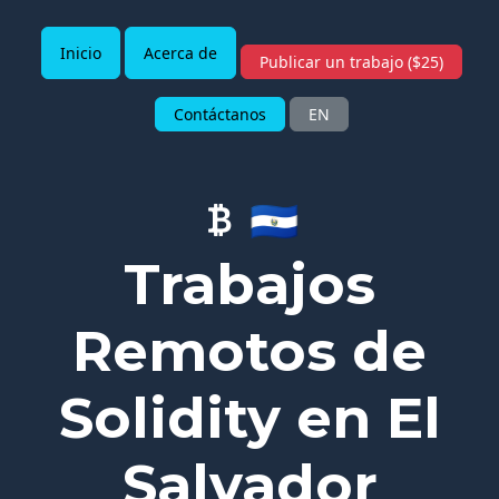
Inicio
Acerca de
Publicar un trabajo ($25)
Contáctanos
EN
🇸🇻
Trabajos
Remotos de
Solidity en El
Salvador