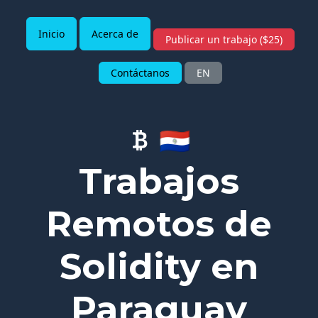
Inicio
Acerca de
Publicar un trabajo ($25)
Contáctanos
EN
🇵🇾
Trabajos
Remotos de
Solidity en
Paraguay