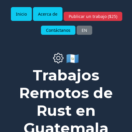
Inicio
Acerca de
Publicar un trabajo ($25)
Contáctanos
EN
🇬🇹
Trabajos
Remotos de
Rust en
Guatemala