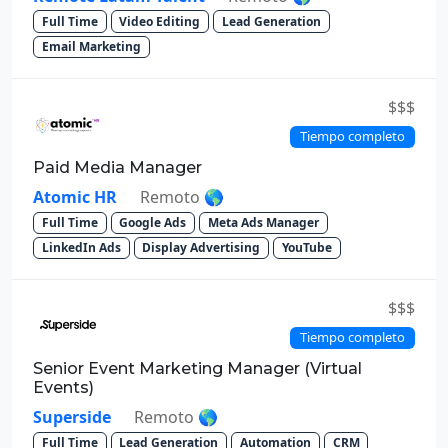
Full Time
Video Editing
Lead Generation
Email Marketing
$$$
Tiempo completo
Paid Media Manager
Atomic HR
Remoto 🌎
Full Time
Google Ads
Meta Ads Manager
LinkedIn Ads
Display Advertising
YouTube
$$$
Tiempo completo
Senior Event Marketing Manager (Virtual
Events)
Superside
Remoto 🌎
Full Time
Lead Generation
Automation
CRM