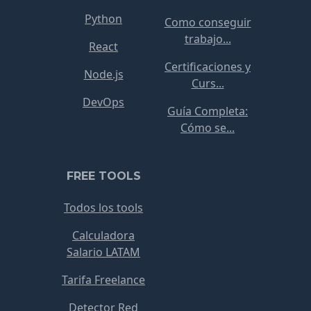
Python
Como conseguir
trabajo...
React
Certificaciones y
Node.js
Curs...
DevOps
Guía Completa:
Cómo se...
FREE TOOLS
Todos los tools
Calculadora
Salario LATAM
Tarifa Freelance
Detector Red