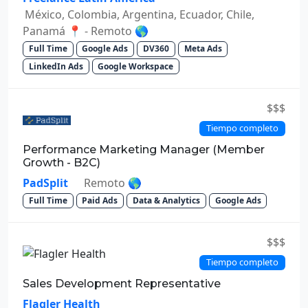
México, Colombia, Argentina, Ecuador, Chile,
Panamá 📍 - Remoto 🌎
Full Time
Google Ads
DV360
Meta Ads
LinkedIn Ads
Google Workspace
$$$
Tiempo completo
Performance Marketing Manager (Member
Growth - B2C)
PadSplit
Remoto 🌎
Full Time
Paid Ads
Data & Analytics
Google Ads
$$$
Tiempo completo
Sales Development Representative
Flagler Health