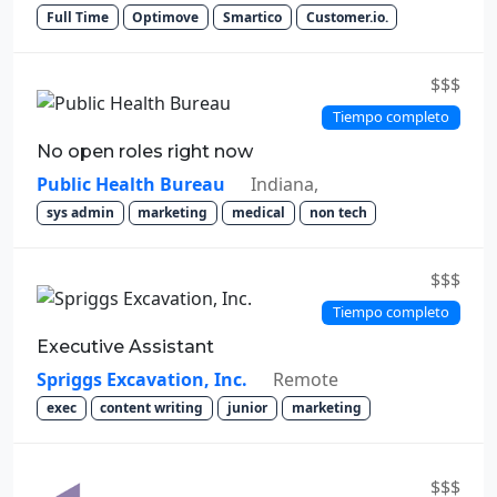
Full Time
Optimove
Smartico
Customer.io.
$$$
Tiempo completo
No open roles right now
Public Health Bureau
Indiana,
sys admin
marketing
medical
non tech
$$$
Tiempo completo
Executive Assistant
Spriggs Excavation, Inc.
Remote
exec
content writing
junior
marketing
$$$