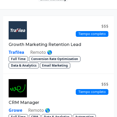
$$$
Tiempo completo
Growth Marketing Retention Lead
Trafilea
Remoto 🌎
Full Time
Conversion Rate Optimization
Data & Analytics
Email Marketing
$$$
Tiempo completo
CRM Manager
Growe
Remoto 🌎
Full Time
CRM
Data & Analytics
Automation