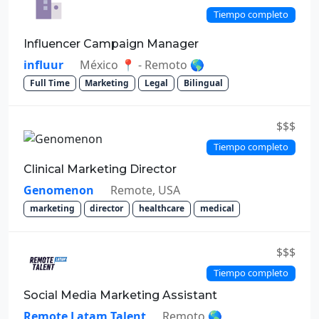
Tiempo completo
Influencer Campaign Manager
influur
México 📍 - Remoto 🌎
Full Time
Marketing
Legal
Bilingual
$$$
Tiempo completo
Clinical Marketing Director
Genomenon
Remote, USA
marketing
director
healthcare
medical
$$$
Tiempo completo
Social Media Marketing Assistant
Remote Latam Talent
Remoto 🌎