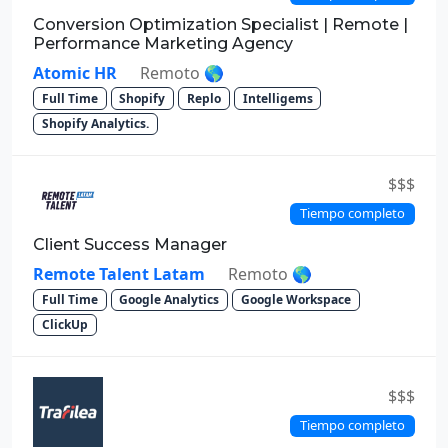
Conversion Optimization Specialist | Remote |
Performance Marketing Agency
Atomic HR
Remoto 🌎
Full Time
Shopify
Replo
Intelligems
Shopify Analytics.
$$$
Tiempo completo
Client Success Manager
Remote Talent Latam
Remoto 🌎
Full Time
Google Analytics
Google Workspace
ClickUp
$$$
Tiempo completo