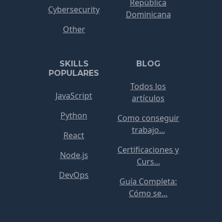
República
Cybersecurity
Dominicana
Other
SKILLS
BLOG
POPULARES
Todos los
JavaScript
artículos
Python
Como conseguir
trabajo...
React
Certificaciones y
Node.js
Curs...
DevOps
Guía Completa:
Cómo se...