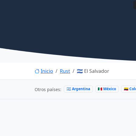
Inicio
Rust
🇸🇻 El Salvador
🇦🇷 Argentina
🇲🇽 México
🇨🇴 C
Otros países: