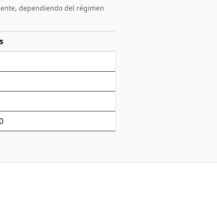
alente, dependiendo del régimen
s
0