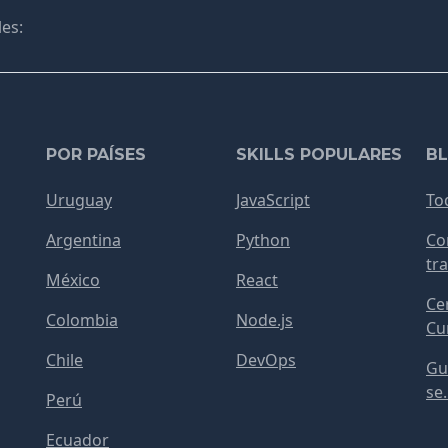
es:
POR PAÍSES
SKILLS POPULARES
B
Uruguay
JavaScript
To
Argentina
Python
Co
tra
México
React
Cer
Colombia
Node.js
Cur
Chile
DevOps
Gu
se.
Perú
Ecuador